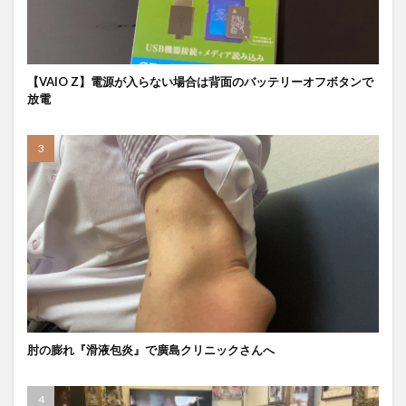
【VAIO Z】電源が入らない場合は背面のバッテリーオフボタンで
放電
肘の膨れ『滑液包炎』で廣島クリニックさんへ