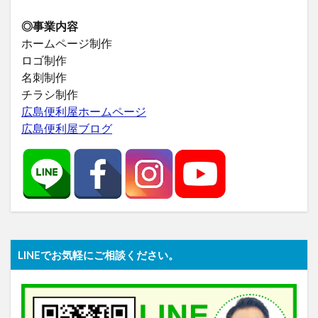
◎事業内容
ホームページ制作
ロゴ制作
名刺制作
チラシ制作
広島便利屋ホームページ
広島便利屋ブログ
LINEでお気軽にご相談ください。