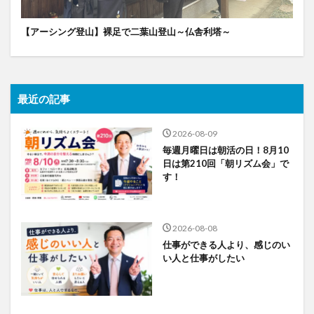
【アーシング登山】裸足で二葉山登山～仏舎利塔～
最近の記事
2026-08-09
毎週月曜日は朝活の日！8月10
日は第210回「朝リズム会」で
す！
2026-08-08
仕事ができる人より、感じのい
い人と仕事がしたい