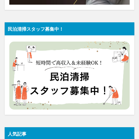
民泊清掃スタッフ募集中！
人気記事