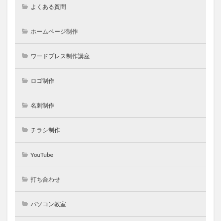
よくある質問
ホームページ制作
ワードプレス制作講座
ロゴ制作
名刺制作
チラシ制作
YouTube
打ち合わせ
パソコン教室