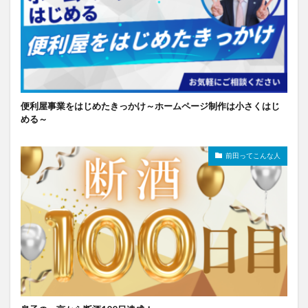
便利屋事業をはじめたきっかけ～ホームページ制作は小さくはじ
める～
前田ってこんな人