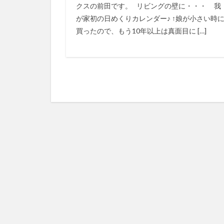
クスの前田です。 リビングの壁に・・・ 我
が家初の日めくりカレンダー♪ ↑娘が小さい時
買ったので、もう10年以上は真面目に […]