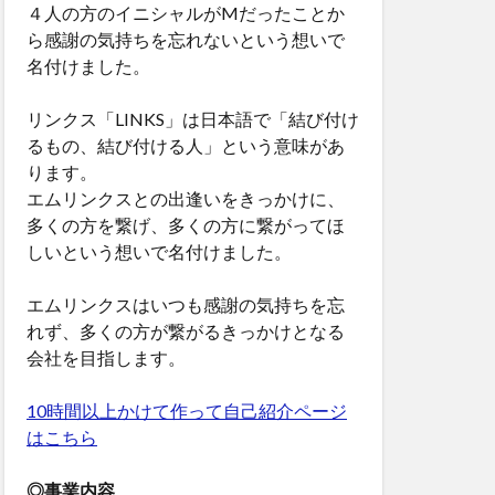
４人の方のイニシャルがMだったことか
ら感謝の気持ちを忘れないという想いで
名付けました。
リンクス「LINKS」は日本語で「結び付け
るもの、結び付ける人」という意味があ
ります。
エムリンクスとの出逢いをきっかけに、
多くの方を繋げ、多くの方に繋がってほ
しいという想いで名付けました。
エムリンクスはいつも感謝の気持ちを忘
れず、多くの方が繋がるきっかけとなる
会社を目指します。
10時間以上かけて作って自己紹介ページ
はこちら
◎事業内容