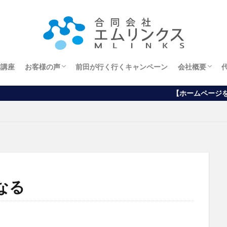
作講座
お客様の声
前田が行く行くキャンペーン
会社概要
エステサロンオーナー様
ホームページから
ブログから
アメブロから
経営理念
【ホームページを自分で作りたい方
なる