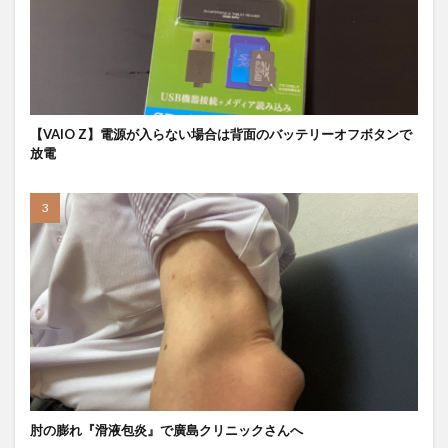
【VAIO Z】電源が入らない場合は背面のバッテリーオフボタンで
放電
肘の膨れ『滑液包炎』で廣島クリニックさんへ