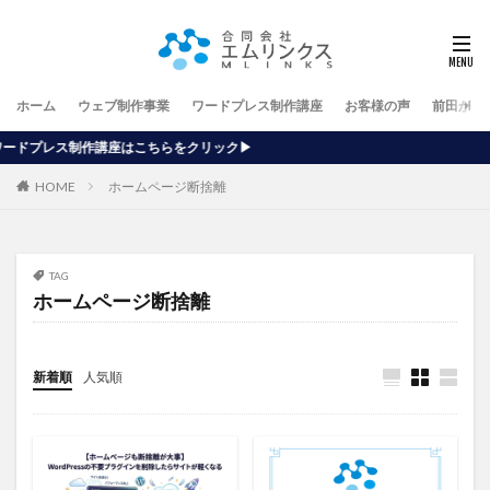
ホーム
ウェブ制作事業
ワードプレス制作講座
お客様の声
前田が行
こちらをクリック▶
HOME
ホームページ断捨離
TAG
ホームページ断捨離
新着順
人気順