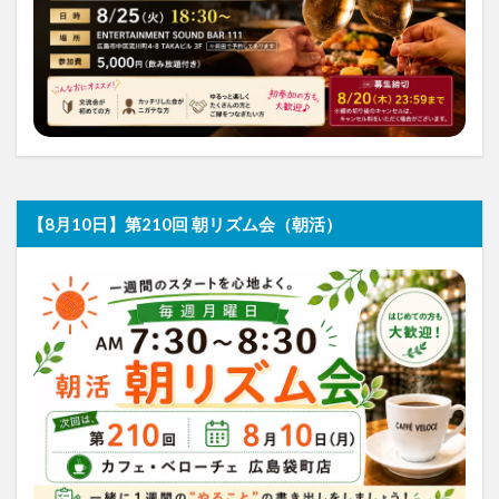
【8月10日】第210回 朝リズム会（朝活）