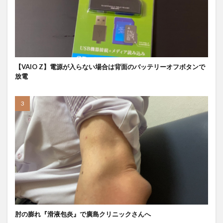
【VAIO Z】電源が入らない場合は背面のバッテリーオフボタンで
放電
肘の膨れ『滑液包炎』で廣島クリニックさんへ