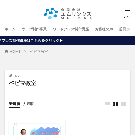
ホーム
ウェブ制作事業
ワードプレス制作講座
お客様の声
前田が行
らをクリック▶
HOME
ベビマ教室
TAG
ベビマ教室
新着順
人気順