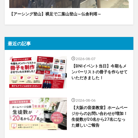
【アーシング登山】裸足で二葉山登山～仏舎利塔～
最近の記事
2026-08-07
【BNIイベント当日】今期もメ
ンバーリストの冊子を作らせて
いただきました！
2026-08-06
【大阪の音楽教室】ホームペー
ジからのお問い合わせが増加！
生徒数が20名から27名になっ
た嬉しいご報告