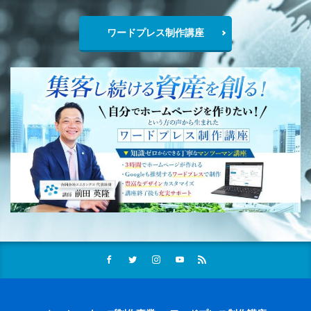
ワードプレス制作講座