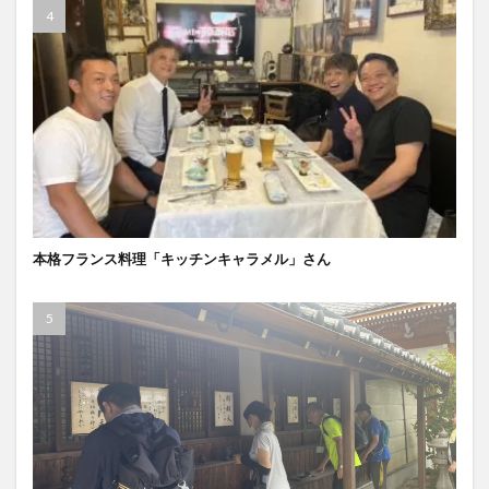
本格フランス料理「キッチンキャラメル」さん