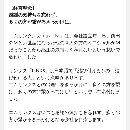
【経営理念】
感謝の気持ちを忘れず、
多くの方が繋がるきっかけに。
エムリンクスのエム「M」は、会社設立時、私、前田
のMとお世話になった他の４人の方のイニシャルがM
だったことから感謝の気持ちを忘れないという想いで
名付けました。
リンクス「LINKS」は日本語で「結び付けるもの、結
び付ける人」という意味があります。
エムリンクスとの出逢いをきっかけに、多くの方を繋
げ、多くの方に繋がってほしいという想いで名付けま
した。
エムリンクスはいつも感謝の気持ちを忘れず、多くの
方が繋がるきっかけとなる会社を目指します。