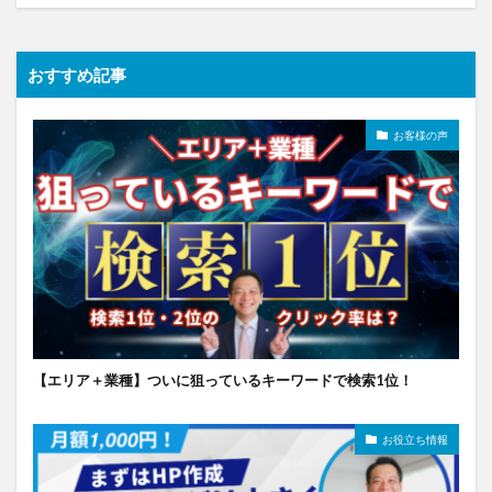
おすすめ記事
お客様の声
【エリア＋業種】ついに狙っているキーワードで検索1位！
お役立ち情報