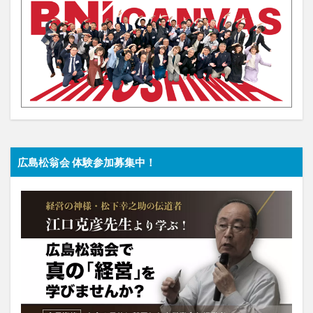
広島松翁会 体験参加募集中！