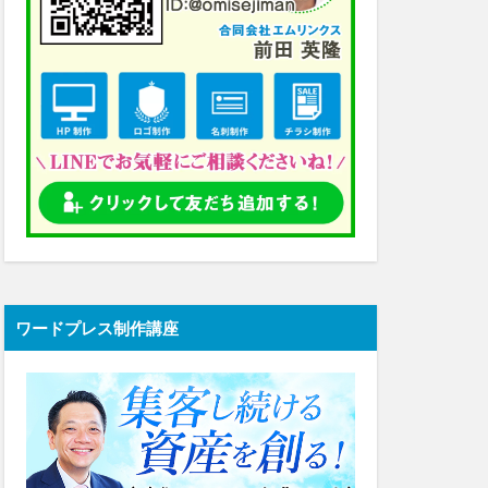
ワードプレス制作講座