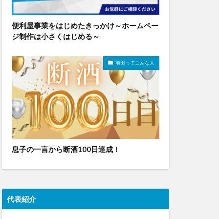
便利屋事業をはじめたきっかけ～ホームペー
ジ制作は小さくはじめる～
前田ってこんな人
息子の一言から断酒100日達成！
代表紹介