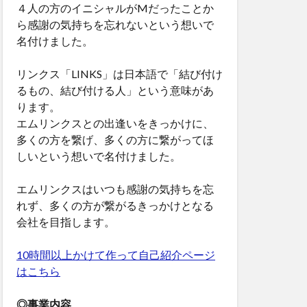
４人の方のイニシャルがMだったことか
ら感謝の気持ちを忘れないという想いで
名付けました。
リンクス「LINKS」は日本語で「結び付け
るもの、結び付ける人」という意味があ
ります。
エムリンクスとの出逢いをきっかけに、
多くの方を繋げ、多くの方に繋がってほ
しいという想いで名付けました。
エムリンクスはいつも感謝の気持ちを忘
れず、多くの方が繋がるきっかけとなる
会社を目指します。
10時間以上かけて作って自己紹介ページ
はこちら
◎事業内容