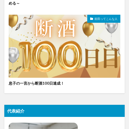
める～
前田ってこんな人
息子の一言から断酒100日達成！
代表紹介