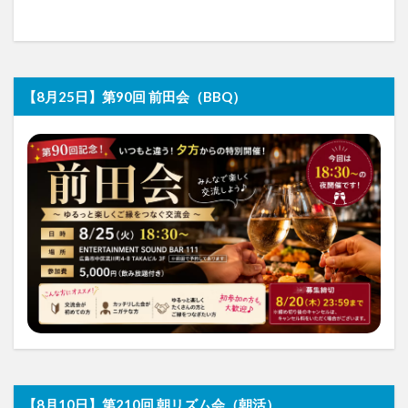
【8月25日】第90回 前田会（BBQ）
【8月10日】第210回 朝リズム会（朝活）