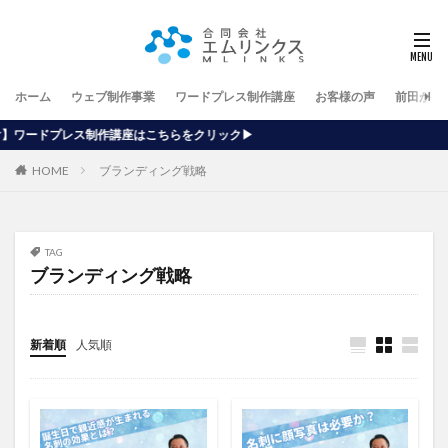
ホーム
ウェブ制作事業
ワードプレス制作講座
お客様の声
前田が行
座はこちらをクリック▶
HOME
ブランディング戦略
TAG
ブランディング戦略
新着順
人気順