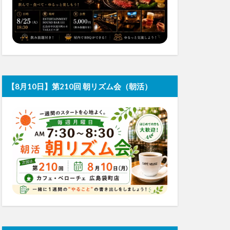
【8月10日】第210回 朝リズム会（朝活）