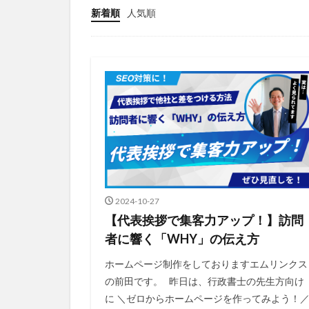
新着順
人気順
2024-10-27
【代表挨拶で集客力アップ！】訪問
者に響く「WHY」の伝え方
ホームページ制作をしておりますエムリンクス
の前田です。 昨日は、行政書士の先生方向け
に ＼ゼロからホームページを作ってみよう！