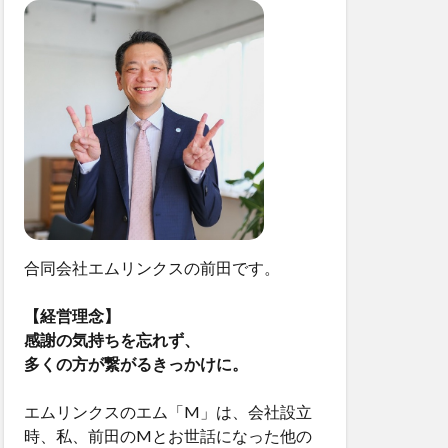
合同会社エムリンクスの前田です。
【経営理念】
感謝の気持ちを忘れず、
多くの方が繋がるきっかけに。
エムリンクスのエム「M」は、会社設立
時、私、前田のMとお世話になった他の