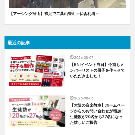
【アーシング登山】裸足で二葉山登山～仏舎利塔～
最近の記事
2026-08-07
【BNIイベント当日】今期もメ
ンバーリストの冊子を作らせて
いただきました！
2026-08-06
【大阪の音楽教室】ホームペー
ジからのお問い合わせが増加！
生徒数が20名から27名になっ
た嬉しいご報告