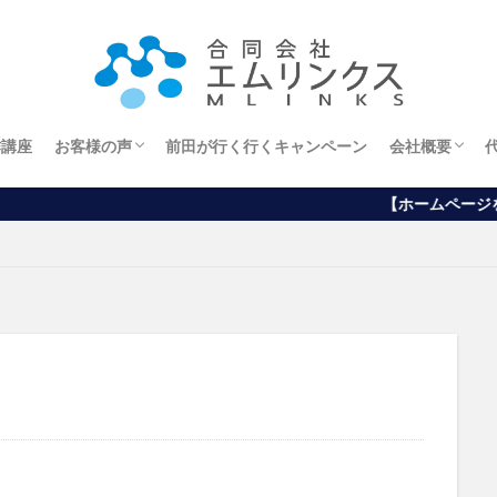
作講座
お客様の声
前田が行く行くキャンペーン
会社概要
エステサロンオーナー様
ホームページから
ブログから
アメブロから
経営理念
【ホームページを自分で作りたい方