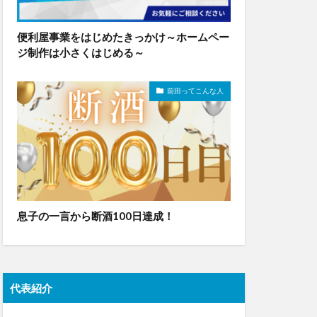
便利屋事業をはじめたきっかけ～ホームペー
ジ制作は小さくはじめる～
前田ってこんな人
息子の一言から断酒100日達成！
代表紹介