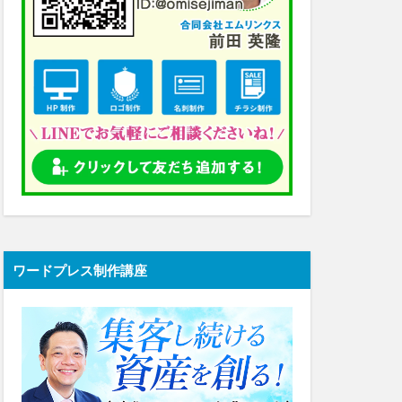
ワードプレス制作講座