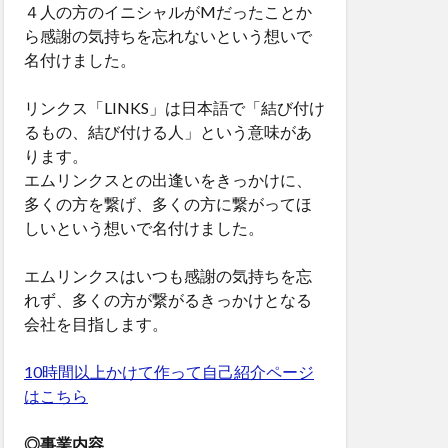
４人の方のイニシャルがMだったことか
ら感謝の気持ちを忘れないという想いで
名付けました。
リンクス「LINKS」は日本語で「結び付け
るもの、結び付ける人」という意味があ
ります。
エムリンクスとの出逢いをきっかけに、
多くの方を繋げ、多くの方に繋がってほ
しいという想いで名付けました。
エムリンクスはいつも感謝の気持ちを忘
れず、多くの方が繋がるきっかけとなる
会社を目指します。
10時間以上かけて作って自己紹介ページ
はこちら
◎事業内容