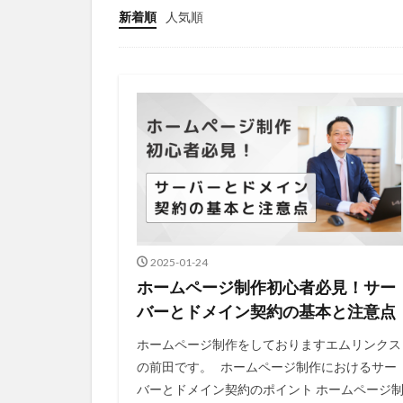
新着順
人気順
2025-01-24
ホームページ制作初心者必見！サー
バーとドメイン契約の基本と注意点
ホームページ制作をしておりますエムリンクス
の前田です。 ホームページ制作におけるサー
バーとドメイン契約のポイント ホームページ