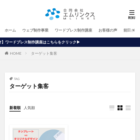
ホーム
ウェブ制作事業
ワードプレス制作講座
お客様の声
前田が行
作講座はこちらをクリック▶
HOME
ターゲット集客
TAG
ターゲット集客
新着順
人気順