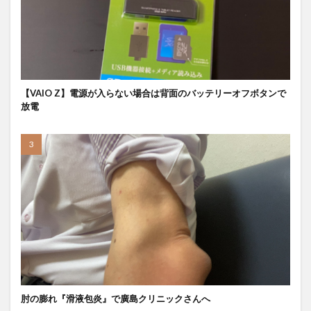
【VAIO Z】電源が入らない場合は背面のバッテリーオフボタンで
放電
肘の膨れ『滑液包炎』で廣島クリニックさんへ