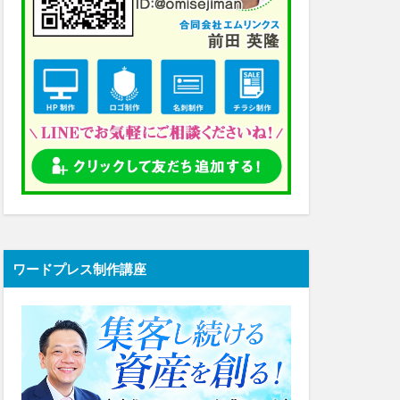
ワードプレス制作講座