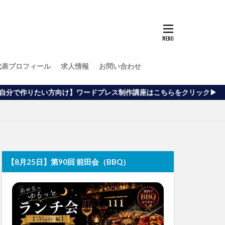
代表プロフィール
求人情報
お問い合わせ
け】ワードプレス制作講座はこちらをクリック▶
【8月25日】第90回 前田会（BBQ）