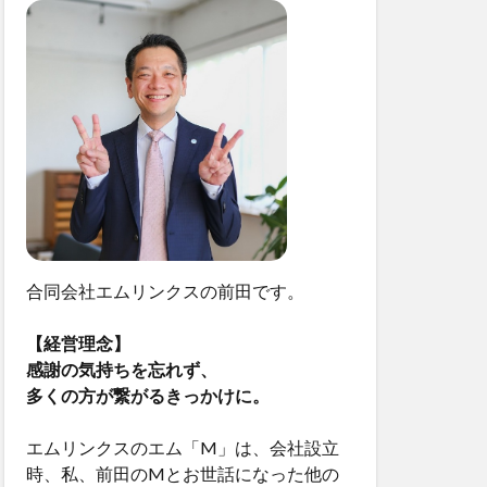
合同会社エムリンクスの前田です。
【経営理念】
感謝の気持ちを忘れず、
多くの方が繋がるきっかけに。
エムリンクスのエム「M」は、会社設立
時、私、前田のMとお世話になった他の