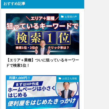
おすすめ記事
お客様の声
【エリア＋業種】ついに狙っているキーワー
ドで検索1位！
お役立ち情報