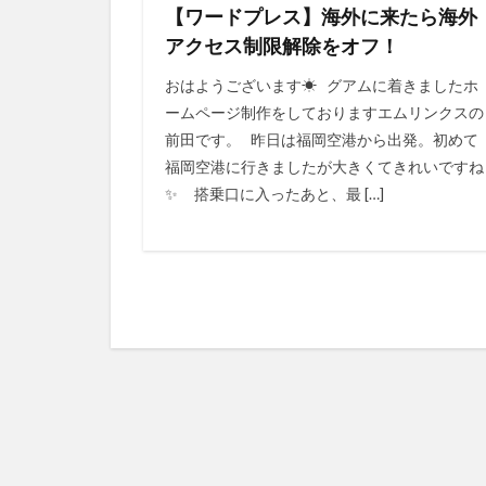
【ワードプレス】海外に来たら海外
アクセス制限解除をオフ！
おはようございます☀ グアムに着きましたホ
ームページ制作をしておりますエムリンクスの
前田です。 昨日は福岡空港から出発。初めて
福岡空港に行きましたが大きくてきれいですね
✨ 搭乗口に入ったあと、最 […]