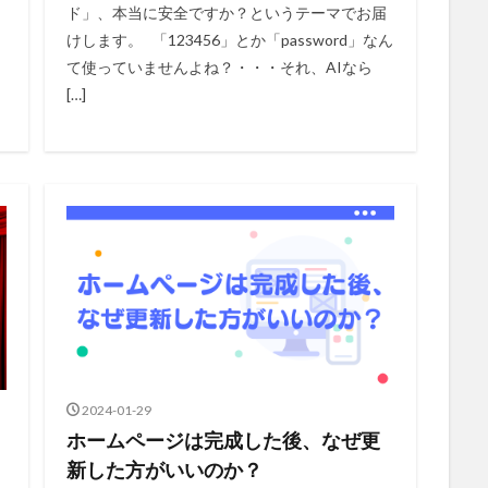
ド」、本当に安全ですか？というテーマでお届
けします。 「123456」とか「password」なん
て使っていませんよね？・・・それ、AIなら
[…]
2024-01-29
ホームページは完成した後、なぜ更
新した方がいいのか？