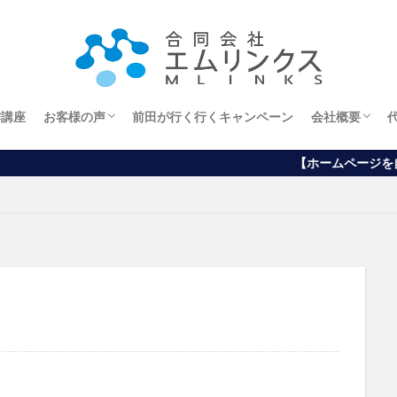
作講座
お客様の声
前田が行く行くキャンペーン
会社概要
エステサロンオーナー様
ホームページから
ブログから
アメブロから
経営理念
【ホームページを自分で作りたい方向