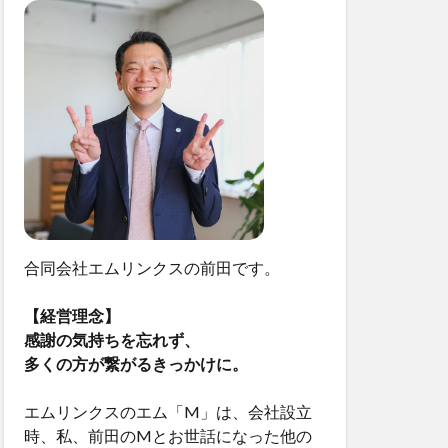
合同会社エムリンクスの前田です。
【経営理念】
感謝の気持ちを忘れず、
多くの方が繋がるきっかけに。
エムリンクスのエム「M」は、会社設立
時、私、前田のMとお世話になった他の