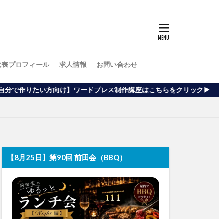
代表プロフィール
求人情報
お問い合わせ
け】ワードプレス制作講座はこちらをクリック▶
【8月25日】第90回 前田会（BBQ）