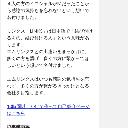
４人の方のイニシャルがMだったことか
ら感謝の気持ちを忘れないという想いで
名付けました。
リンクス「LINKS」は日本語で「結び付け
るもの、結び付ける人」という意味があ
ります。
エムリンクスとの出逢いをきっかけに、
多くの方を繋げ、多くの方に繋がってほ
しいという想いで名付けました。
エムリンクスはいつも感謝の気持ちを忘
れず、多くの方が繋がるきっかけとなる
会社を目指します。
10時間以上かけて作って自己紹介ページ
はこちら
◎事業内容