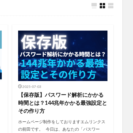
2025-07-03
【保存版】パスワード解析にかかる
時間とは？144兆年かかる最強設定と
その作り方
ホームページ制作をしておりますエムリンクス
の前田です。 今日は、あなたの「パスワー