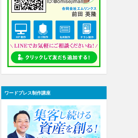
ワードプレス制作講座