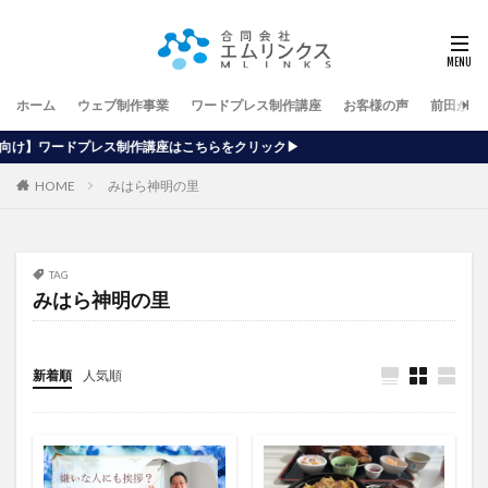
ホーム
ウェブ制作事業
ワードプレス制作講座
お客様の声
前田が行
講座はこちらをクリック▶
HOME
みはら神明の里
TAG
みはら神明の里
新着順
人気順