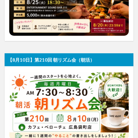
【8月10日】第210回 朝リズム会（朝活）