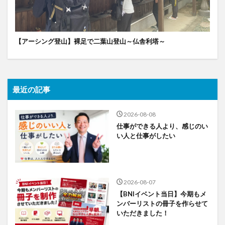
【アーシング登山】裸足で二葉山登山～仏舎利塔～
最近の記事
2026-08-08
仕事ができる人より、感じのい
い人と仕事がしたい
2026-08-07
【BNIイベント当日】今期もメ
ンバーリストの冊子を作らせて
いただきました！