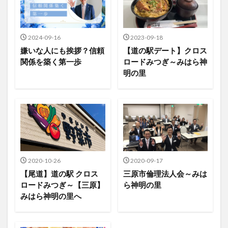
2024-09-16
2023-09-18
嫌いな人にも挨拶？信頼
【道の駅デート】クロス
関係を築く第一歩
ロードみつぎ～みはら神
明の里
2020-10-26
2020-09-17
【尾道】道の駅 クロス
三原市倫理法人会～みは
ロードみつぎ～【三原】
ら神明の里
みはら神明の里へ