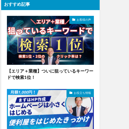
おすすめ記事
お客様の声
【エリア＋業種】ついに狙っているキーワー
ドで検索1位！
お役立ち情報