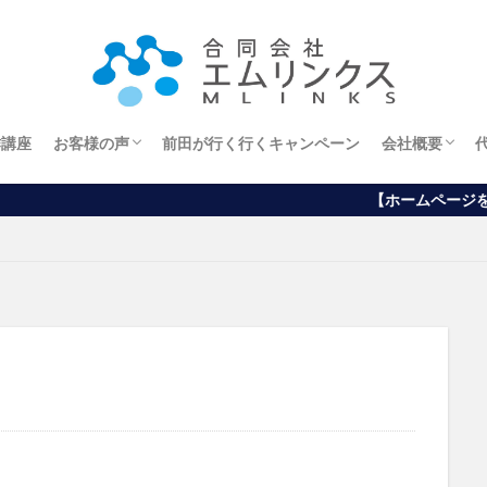
作講座
お客様の声
前田が行く行くキャンペーン
会社概要
エステサロンオーナー様
ホームページから
ブログから
アメブロから
経営理念
【ホームページを自分で作りたい方