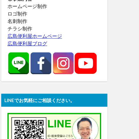
ホームページ制作
ロゴ制作
名刺制作
チラシ制作
広島便利屋ホームページ
広島便利屋ブログ
LINEでお気軽にご相談ください。