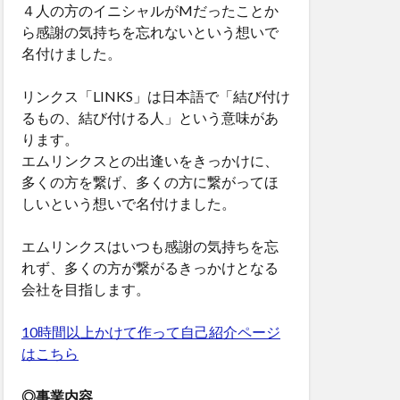
４人の方のイニシャルがMだったことか
ら感謝の気持ちを忘れないという想いで
名付けました。
リンクス「LINKS」は日本語で「結び付け
るもの、結び付ける人」という意味があ
ります。
エムリンクスとの出逢いをきっかけに、
多くの方を繋げ、多くの方に繋がってほ
しいという想いで名付けました。
エムリンクスはいつも感謝の気持ちを忘
れず、多くの方が繋がるきっかけとなる
会社を目指します。
10時間以上かけて作って自己紹介ページ
はこちら
◎事業内容