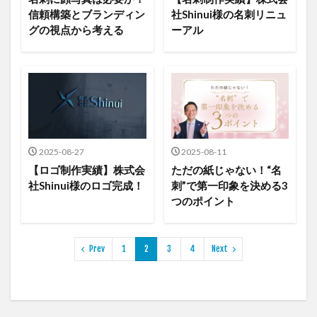
信頼構築とブランディン
社Shinui様の名刺リニュ
グの視点から考える
ーアル
2025-08-27
2025-08-11
【ロゴ制作実績】株式会
ただの紙じゃない！“名
社Shinui様のロゴ完成！
刺”で第一印象を決める3
つのポイント
Prev
1
2
3
4
Next