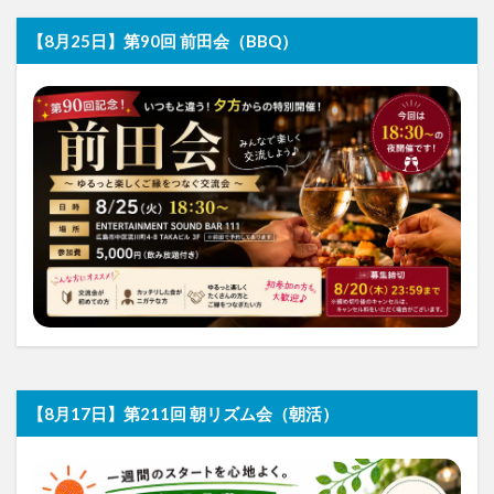
【8月25日】第90回 前田会（BBQ）
【8月17日】第211回 朝リズム会（朝活）