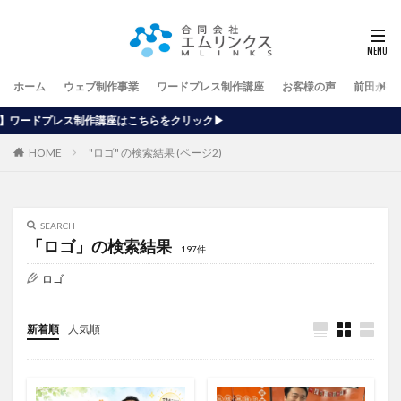
ホーム
ウェブ制作事業
ワードプレス制作講座
お客様の声
前田が行
はこちらをクリック▶
HOME
"ロゴ" の検索結果 (ページ2)
SEARCH
「ロゴ」の検索結果
197件
ロゴ
新着順
人気順